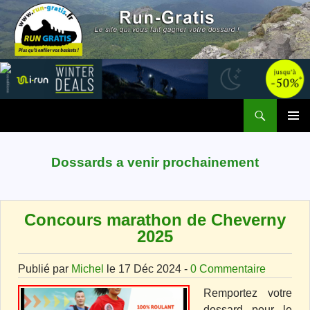
Recherche
Run Gratis
ALLER AU CONTENU
MENU
PRINCI
Dossards a venir prochainement
Concours marathon de Cheverny
2025
Publié par
Michel
le 17 Déc 2024 -
0 Commentaire
Remportez votre
dossard pour le