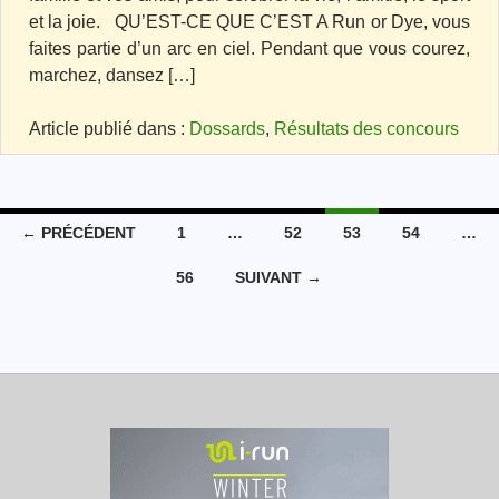
et la joie. QU’EST-CE QUE C’EST A Run or Dye, vous
faites partie d’un arc en ciel. Pendant que vous courez,
marchez, dansez […]
Article publié dans :
Dossards
,
Résultats des concours
← PRÉCÉDENT
1
…
52
53
54
…
Navigation des articles
56
SUIVANT →