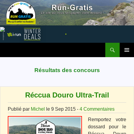
Recherche
Run Gratis
ALLER AU CONTENU
MENU
PRINCI
Résultats des concours
Réccua Douro Ultra-Trail
Publié par
Michel
le 9 Sep 2015 -
4 Commentaires
Remportez votre
dossard pour le
Réccua Douro