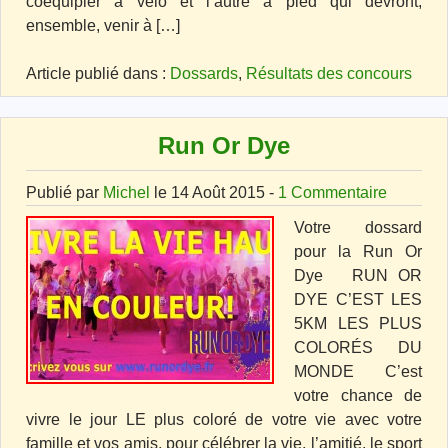
coéquipier à vélo et l’autre à pied qui devront,
ensemble, venir à […]
Article publié dans :
Dossards
,
Résultats des concours
Run Or Dye
Publié par
Michel
le 14 Août 2015 -
1 Commentaire
Votre dossard
pour la Run Or
Dye RUN OR
DYE C’EST LES
5KM LES PLUS
COLORÉS DU
MONDE C’est
votre chance de
vivre le jour LE plus coloré de votre vie avec votre
famille et vos amis, pour célébrer la vie, l’amitié, le sport