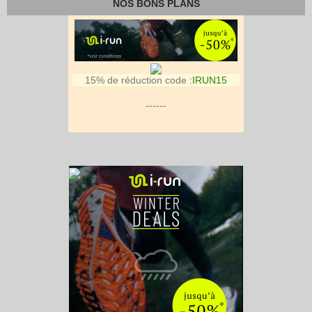
NOS BONS PLANS
15% de réduction code :
IRUN15
------